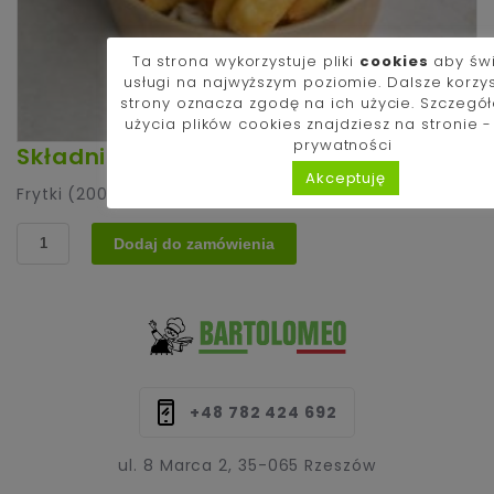
Ta strona wykorzystuje pliki
cookies
aby św
usługi na najwyższym poziomie. Dalsze korzy
strony oznacza zgodę na ich użycie. Szczegó
użycia plików cookies znajdziesz na stronie 
prywatności
Składniki:
Akceptuję
Frytki (200g)
,
Sos do wyboru
ilość
Dodaj do zamówienia
1.
Frytki
(200g)
+48 782 424 692
ul. 8 Marca 2, 35-065 Rzeszów