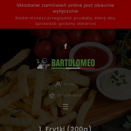
Składanie zamówień online jest obecnie
wyłączone
Nadal możesz przeglądać produkty, kliknij aby
sprawdzić godziny otwarcia
Konto
Zamówienie
1. Frytki (200g)