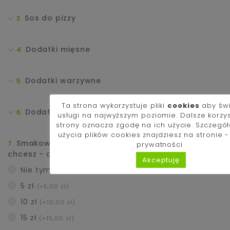
Sos do pizzy
Dodatki mięsne
Dodatki warzywne
Ta strona wykorzystuje pliki
cookies
aby św
Dodatki Exclusive i Sery
usługi na najwyższym poziomie. Dalsze korzy
strony oznacza zgodę na ich użycie. Szczegó
użycia plików cookies znajdziesz na stronie 
Smakowało Ci i zamawiasz kolejny raz? Jeśli
prywatności
chcesz - dorzuć napiwek dla kucharza :)
Akceptuję
Nie tym razem
5 zł
(+5,00 zł)
10 zł
(+10,00 zł)
15 zł
(+15,00 zł)