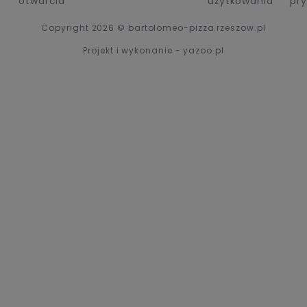
otwarcia
użytkowania
pr
Copyright 2026 © bartolomeo-pizza.rzeszow.pl
Projekt i wykonanie - yazoo.pl