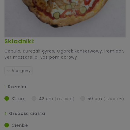
Składniki:
Cebula
,
Kurczak gyros
,
Ogórek konserwowy
,
Pomidor
,
Ser mozzarella
,
Sos pomidorowy
Alergeny
Rozmiar
32 cm
42 cm
50 cm
(+12,00 zł)
(+24,00 zł)
Grubość ciasta
Cienkie