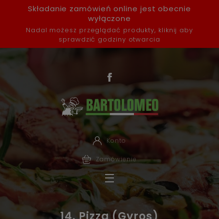
Składanie zamówień online jest obecnie
wyłączone
Nadal możesz przeglądać produkty, kliknij aby
sprawdzić godziny otwarcia
Konto
Zamówienie
14. Pizza (Gyros)