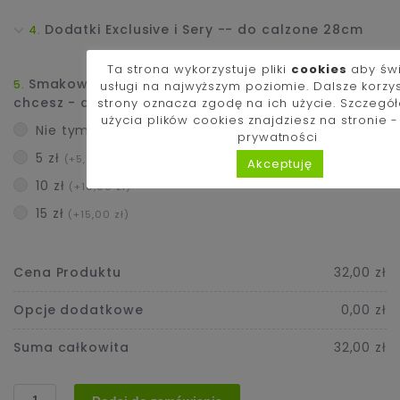
Dodatki Exclusive i Sery -- do calzone 28cm
Ta strona wykorzystuje pliki
cookies
aby św
Smakowało Ci i zamawiasz kolejny raz? Jeśli
usługi na najwyższym poziomie. Dalsze korzy
chcesz - dorzuć napiwek dla kucharza :)
strony oznacza zgodę na ich użycie. Szczegó
użycia plików cookies znajdziesz na stronie 
Nie tym razem
prywatności
5 zł
(+5,00 zł)
Akceptuję
10 zł
(+10,00 zł)
15 zł
(+15,00 zł)
Cena Produktu
32,00 zł
Opcje dodatkowe
0,00 zł
Suma całkowita
32,00 zł
ilość