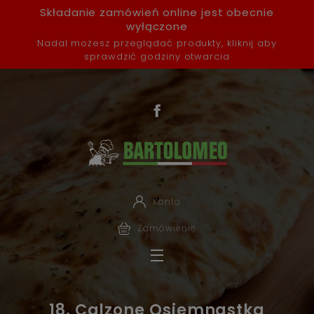
Składanie zamówień online jest obecnie
wyłączone
Nadal możesz przeglądać produkty, kliknij aby
sprawdzić godziny otwarcia
Konto
Zamówienie
18. Calzone Osiemnastka