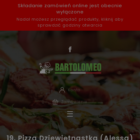
Składanie zamówień online jest obecnie
wyłączone
Nadal możesz przeglądać produkty, kliknij aby
sprawdzić godziny otwarcia
Konto
Zamówienie
19. Pizza Dziewiętnastka (Alessa)