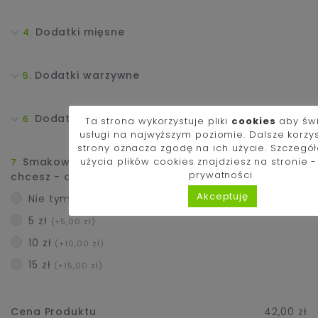
Dodatki mięsne
Dodatki warzywne
Dodatki Exclusive i Sery
Ta strona wykorzystuje pliki
cookies
aby św
usługi na najwyższym poziomie. Dalsze korzy
strony oznacza zgodę na ich użycie. Szczegó
użycia plików cookies znajdziesz na stronie 
Smakowało Ci i zamawiasz kolejny raz? Jeśli
prywatności
chcesz - dorzuć napiwek dla kucharza :)
Akceptuję
Nie tym razem
5 zł
(+5,00 zł)
10 zł
(+10,00 zł)
15 zł
(+15,00 zł)
Cena Produktu
42,00 zł