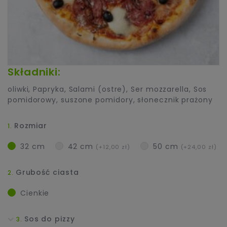
Składniki:
oliwki
,
Papryka
,
Salami (ostre)
,
Ser mozzarella
,
Sos
pomidorowy
,
suszone pomidory
,
słonecznik prażony
Rozmiar
32 cm
42 cm
50 cm
(+12,00 zł)
(+24,00 zł)
Grubość ciasta
Cienkie
Sos do pizzy