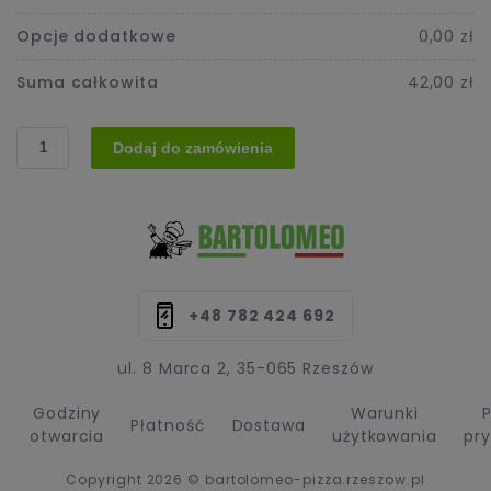
Opcje dodatkowe
0,00 zł
Suma całkowita
42,00 zł
ilość
Dodaj do zamówienia
19.
Pizza
Dziewiętnastka
(Alessa)
+48 782 424 692
ul. 8 Marca 2, 35-065 Rzeszów
Godziny
Warunki
P
Płatność
Dostawa
otwarcia
użytkowania
pr
Copyright 2026 © bartolomeo-pizza.rzeszow.pl