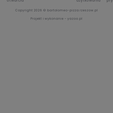
otwarcia
użytkowania
pr
Copyright 2026 © bartolomeo-pizza.rzeszow.pl
Projekt i wykonanie - yazoo.pl