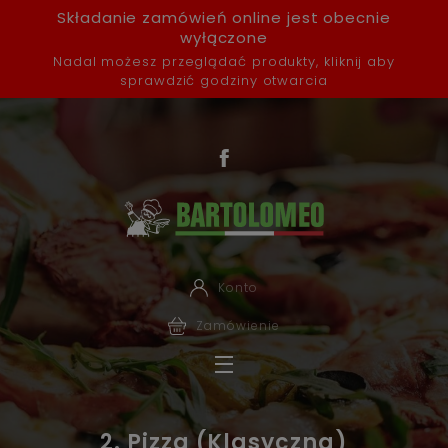
Składanie zamówień online jest obecnie
wyłączone
Nadal możesz przeglądać produkty, kliknij aby
sprawdzić godziny otwarcia
Konto
Zamówienie
2. Pizza (Klasyczna)