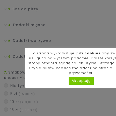
Sos do pizzy
Dodatki mięsne
Dodatki warzywne
Ta strona wykorzystuje pliki
cookies
aby św
Dodatki Exclusive i Sery
usługi na najwyższym poziomie. Dalsze korzy
strony oznacza zgodę na ich użycie. Szczegó
użycia plików cookies znajdziesz na stronie 
Smakowało Ci i zamawiasz kolejny raz? Jeśli
prywatności
chcesz - dorzuć napiwek dla kucharza :)
Akceptuję
Nie tym razem
5 zł
(+5,00 zł)
10 zł
(+10,00 zł)
15 zł
(+15,00 zł)