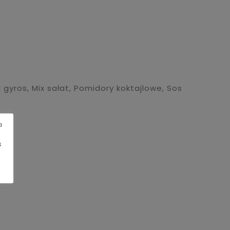
 gyros
,
Mix sałat
,
Pomidory koktajlowe
,
Sos
a
s