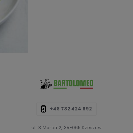
Sup
za
opakowanie
0,27
zł.)
+48 782 424 692
ul. 8 Marca 2, 35-065 Rzeszów