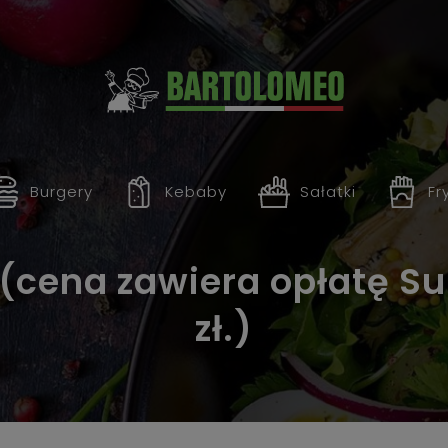
Burgery
Kebaby
Sałatki
Fr
(cena zawiera opłatę S
zł.)