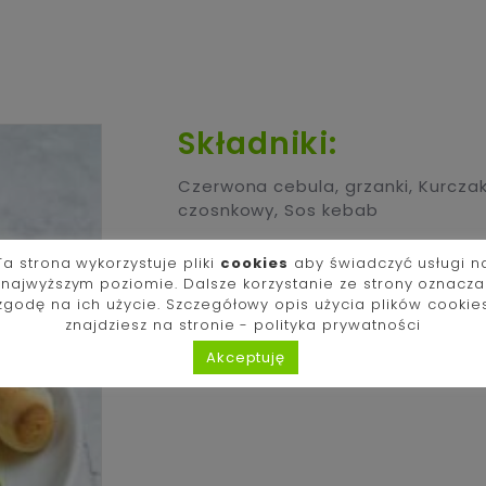
Składniki:
Czerwona cebula
,
grzanki
,
Kurczak
czosnkowy
,
Sos kebab
Ta strona wykorzystuje pliki
cookies
aby świadczyć usługi n
Alergeny
najwyższym poziomie. Dalsze korzystanie ze strony oznacza
zgodę na ich użycie. Szczegółowy opis użycia plików cookie
znajdziesz na stronie -
polityka prywatności
ilość
Dodaj do zamówienia
2.
Akceptuję
Sałatka
(Firmowa)
(cena
zawiera
opłatę