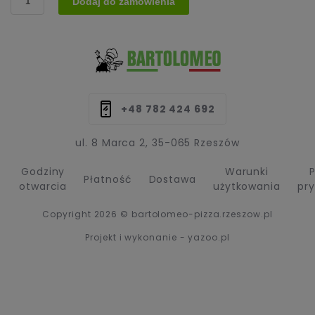
Dodaj do zamówienia
5.
Calzone
(Vege)
+48 782 424 692
ul. 8 Marca 2, 35-065 Rzeszów
Godziny
Warunki
P
Płatność
Dostawa
otwarcia
użytkowania
pr
Copyright 2026 © bartolomeo-pizza.rzeszow.pl
Projekt i wykonanie - yazoo.pl