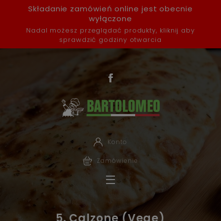
Składanie zamówień online jest obecnie
wyłączone
Nadal możesz przeglądać produkty, kliknij aby
sprawdzić godziny otwarcia
Konto
Zamówienie
5. Calzone (Vege)