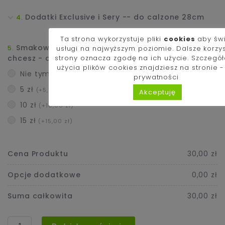
Dodatki Exclusive i Sery -- do calzone 28cm
Ta strona wykorzystuje pliki
cookies
aby św
Smakowało Ci i zamawiasz kolejny raz? Jeśli
usługi na najwyższym poziomie. Dalsze korzy
chcesz - dorzuć napiwek dla kucharza :)
strony oznacza zgodę na ich użycie. Szczegó
użycia plików cookies znajdziesz na stronie 
Nie tym razem
prywatności
5 zł
(+5,00 zł)
Akceptuję
10 zł
(+10,00 zł)
15 zł
(+15,00 zł)
Cena Produktu
30,00 zł
Opcje dodatkowe
0,00 zł
Suma całkowita
30,00 zł
ilość