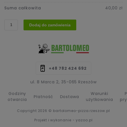
Suma całkowita
40,00 zł
ilość
Dodaj do zamówienia
5.
Pizza
(Vege)
+48 782 424 692
ul. 8 Marca 2, 35-065 Rzeszów
Godziny
Warunki
P
Płatność
Dostawa
otwarcia
użytkowania
pr
Copyright 2026 © bartolomeo-pizza.rzeszow.pl
Projekt i wykonanie - yazoo.pl