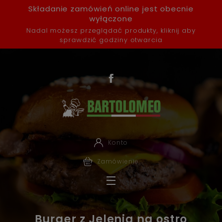
Składanie zamówień online jest obecnie
wyłączone
Nadal możesz przeglądać produkty, kliknij aby
sprawdzić godziny otwarcia
Konto
Zamówienie
Burger z Jelenia na ostro