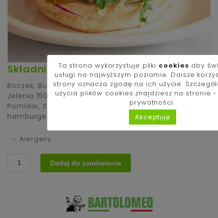
Ta strona wykorzystuje pliki
cookies
aby św
Składniki:
usługi na najwyższym poziomie. Dalsze korzy
strony oznacza zgodę na ich użycie. Szczegó
Boczek
,
Bułka z sezamem
,
Czerwona cebula
,
Mięso z
użycia plików cookies znajdziesz na stronie 
Jelenia 150g
,
Ogórek konserwowy
,
Papryka jalapeño
,
prywatności
Pomidor
,
Sałata
,
Ser typu cheddar
,
Sos
hamburgerowy
Akceptuję
Alergeny
ilość
Dodaj do zamówienia
Burger
z
Jelenia
na
ostro