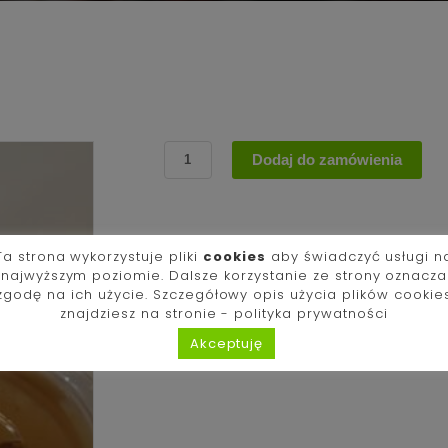
ilość
Dodaj do zamówienia
Sos
1000
Wysp
50
Ta strona wykorzystuje pliki
cookies
aby świadczyć usługi n
ml
najwyższym poziomie. Dalsze korzystanie ze strony oznacza
zgodę na ich użycie. Szczegółowy opis użycia plików cookie
znajdziesz na stronie -
polityka prywatności
Akceptuję