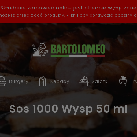
Składanie zamówień online jest obecnie wyłączone
ożesz przeglądać produkty, kliknij aby sprawdzić godziny 
Burgery
Kebaby
Sałatki
Fr
Sos 1000 Wysp 50 ml