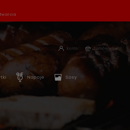
otwarcia
Konto
Zamówienie
ytki
Napoje
Sosy