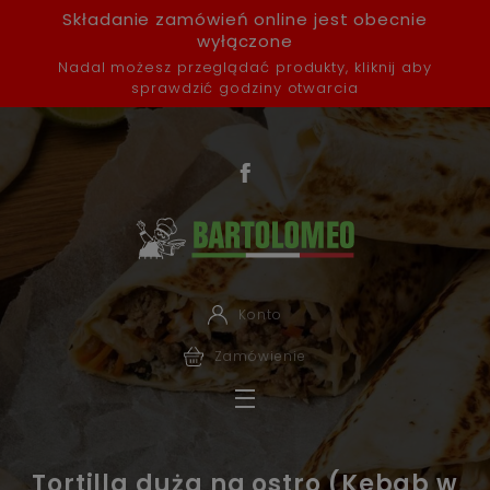
Składanie zamówień online jest obecnie
wyłączone
Nadal możesz przeglądać produkty, kliknij aby
sprawdzić godziny otwarcia
Konto
Zamówienie
Tortilla duża na ostro (Kebab w